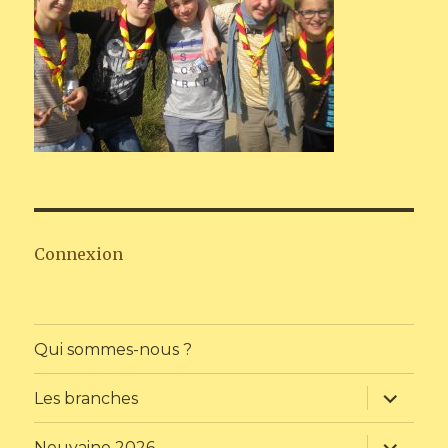
Connexion
Qui sommes-nous ?
ouvrir
Les branches
le
sous-
menu
ouvrir
Neuvaine 2026