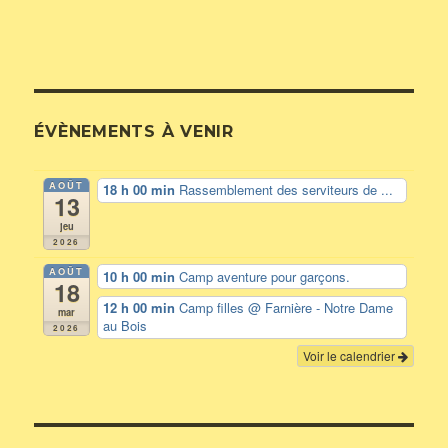
ÉVÈNEMENTS À VENIR
AOÛT
18 h 00 min
Rassemblement des serviteurs de ...
13
jeu
2026
AOÛT
10 h 00 min
Camp aventure pour garçons.
18
12 h 00 min
Camp filles
@ Farnière - Notre Dame
mar
au Bois
2026
Voir le calendrier