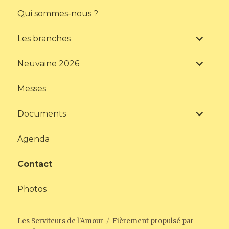
Qui sommes-nous ?
ouvrir
Les branches
le
sous-
menu
ouvrir
Neuvaine 2026
le
sous-
menu
Messes
ouvrir
Documents
le
sous-
menu
Agenda
Contact
Photos
Les Serviteurs de l'Amour
Fièrement propulsé par