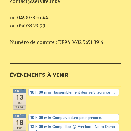
contact@serviteur.be
ou 0498/33 55 44
ou 056/33 23 99
Numéro de compte : BE94 3632 5651 3914
ÉVÈNEMENTS À VENIR
AOÛT
18 h 00 min
Rassemblement des serviteurs de ...
13
jeu
2026
AOÛT
10 h 00 min
Camp aventure pour garçons.
18
12 h 00 min
Camp filles
@ Farnière - Notre Dame
mar